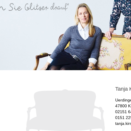
Tanja 
Uerding
47800 K
02151 6
0151 22
tanja.ki