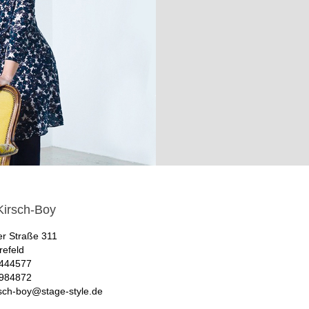
Kirsch-Boy
er Straße 311
refeld
444577
984872
rsch-boy@stage-style.de